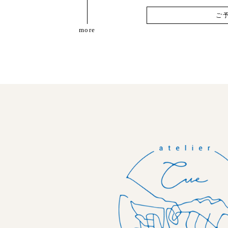
ご
more