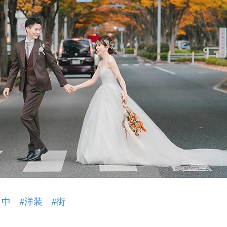
日中
#洋装
#街