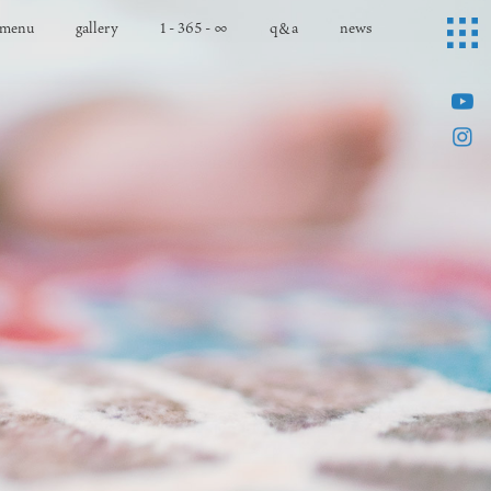
menu
gallery
1 - 365 - ∞
q＆a
news